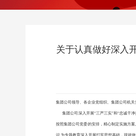
关于认真做好深入开
集团公司领导、各企业党组织、集团公司机关
集团公司深入开展“三严三实”和“忠诚干净
按照集团公司党委的安排，精心制定实施方案
识,为专题教育深入开展打牢思想基础，现就