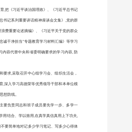
育,把《习近平谈治国理政》、《习近平总书记
总书记系列重要讲话精神座谈会文集》,党的群
对浪费重要论述摘编》、《习近平关于党的群众
“忠诚干净担当”专题教育学习材料汇编》等学习
习内容代替中央和省委明确要求的学习内容, 防
和要求,采取召开中心组学习会、组织生活会，
育,深入学习高德荣等优秀领导干部和本单位模
牢思想防线。
子主要负责同志和班子成员要先学一步、多学一
学用结合、学以致用,在真学真信真用上下功夫,
 但不要简单地对记多少学习笔记、写多少心得体