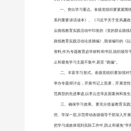
一、突出学习重点。各级党组织要紧紧围绕
系列重要讲话读本》、《习近平关于党风廉政
众路线教育实践活动中印发的《党的群众路线
路线教育实践活动论述摘编》,我省编印的《以
资料,作为专题教育必学材料和书目,组织领导
止和避免学习主题不集中,甚至 “跑偏”。
二、丰富学习形式。各级党组织要加强对学
举办专题研讨会，开展书记上党课，开展党性
范典型的先进事迹,以李云忠等反面案例和发生
三、确保学习效果。要充分借鉴教育实践
些、学深一层,示范带动各级领导干部深入开展
把学习成效体现到实际工作中,防止和避免“学